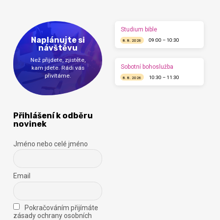
Studium bible
Naplánujte si
09:00 – 10:30
8. 8. 2026
návštěvu
Než přijdete, zjistěte,
Sobotní bohoslužba
kam jdete. Rádi vás
přivítáme.
10:30 – 11:30
8. 8. 2026
Přihlášení k odběru
novinek
Jméno nebo celé jméno
Email
Pokračováním přijímáte
zásady ochrany osobních