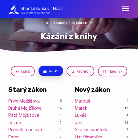
Záznamy
Kázání z knihy
Kázání z knihy
KNIHY
SÉRIE
ŘEČNÍCI
TERMÍNY
Kázání
z
Starý zákon
Nový zákon
knihy
První Mojžíšova
Matouš
5
9
Druhá Mojžíšova
Marek
14
12
Pátá Mojžíšova
Lukáš
1
4
Jozue
Jan
12
23
První Samuelova
Skutky apoštolů
1
7
Ester
List Římanům
2
3