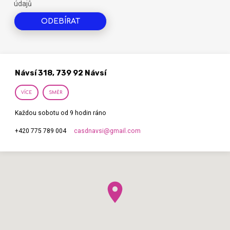
údajů
Návsí 318, 739 92 Návsí
VÍCE
SMĚR
Každou sobotu od 9 hodin ráno
casdnavsi​@gmail.com
+420 775 789 004