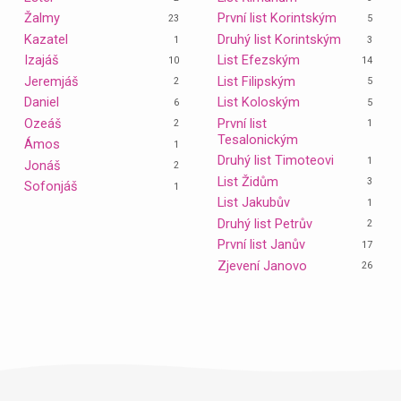
Žalmy
První list Korintským
23
5
Kazatel
Druhý list Korintským
1
3
Izajáš
List Efezským
10
14
Jeremjáš
List Filipským
2
5
Daniel
List Koloským
6
5
Ozeáš
První list
2
1
Tesalonickým
Ámos
1
Druhý list Timoteovi
1
Jonáš
2
List Židům
3
Sofonjáš
1
List Jakubův
1
Druhý list Petrův
2
První list Janův
17
Zjevení Janovo
26