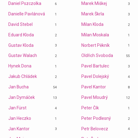
Daniel Pszczolka
Marek Miškej
6
3
Danielle Pavlánová
Marek Škrla
1
3
David Stebel
Milan Kloda
1
2
Eduard Kloda
Milan Moskala
2
1
Gustav Kloda
Norbert Pěkník
3
1
Gustav Walach
Oldřich Svoboda
2
55
Hynek Dona
Pavel Bartulec
1
3
Jakub Chládek
Pavel Dolejský
2
4
Jan Bucha
Pavel Kantor
54
8
Jan Dymáček
Pavel Moudrý
13
12
Jan Fürst
Peter Čík
4
1
Jan Heczko
Peter Podlesný
1
2
Jan Kantor
Petr Belovecz
3
4