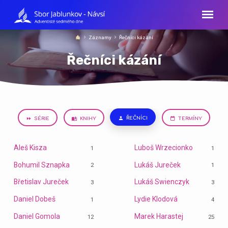
Záznamy
Řečníci kázání
Řečníci kázání
ŘEČNÍCI
SÉRIE
KNIHY
TERMÍNY
Řečníci
kázání
Aleš Kisza
Luboš Wrzecionko
1
1
Bohumil Sznapka
Lukáš Jureček
2
1
Břetislav Jureček
Lukáš Swienczyk
3
3
Daniel Dobeš
Lydie Klodová
1
4
Daniel Gomola
Marek Harastej
12
25