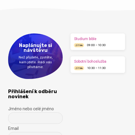
Studium bible
Naplánujte si
09:00 – 10:30
ZÍTRA
návštěvu
Než přijdete, zjistěte,
Sobotní bohoslužba
kam jdete. Rádi vás
přivítáme.
10:30 – 11:30
ZÍTRA
Přihlášení k odběru
novinek
Jméno nebo celé jméno
Email