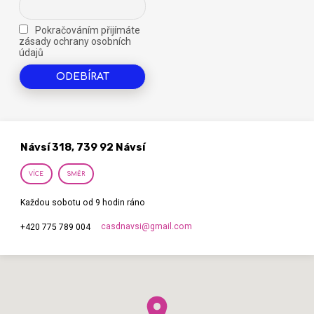
Pokračováním přijímáte
zásady ochrany osobních
údajů
Návsí 318, 739 92 Návsí
VÍCE
SMĚR
Každou sobotu od 9 hodin ráno
casdnavsi​@gmail.com
+420 775 789 004