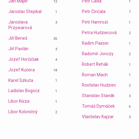
Jan Majer
Petr Čada
12
1
Jaroslav Stejskal
Petr Činčala
1
7
Jaroslava
Petr Hamrozi
3
1
Przywarová
Petra Hudziecová
2
Jiří Beneš
26
Radim Passer
1
Jiří Pavlán
3
Radomír Jonczy
2
Jozef Horčičiak
4
Robert Řehák
1
Jozef Kučera
18
Roman Mach
1
Karel Szkuta
1
Rostislav Hudziec
2
Ladislav Bogocz
1
Stanislav Staněk
3
Libor Kisza
1
Tomáš Dymáček
6
Libor Koloničný
2
Vlastislav Kajzar
3