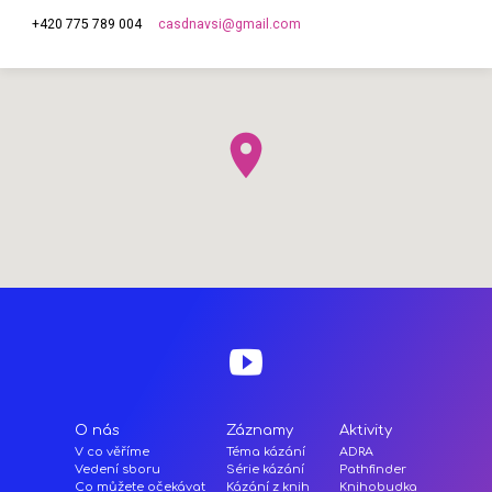
casdnavsi​@gmail.com
+420 775 789 004
O nás
Záznamy
Aktivity
V co věříme
Téma kázání
ADRA
Vedení sboru
Série kázání
Pathfinder
Co můžete očekávat
Kázání z knih
Knihobudka