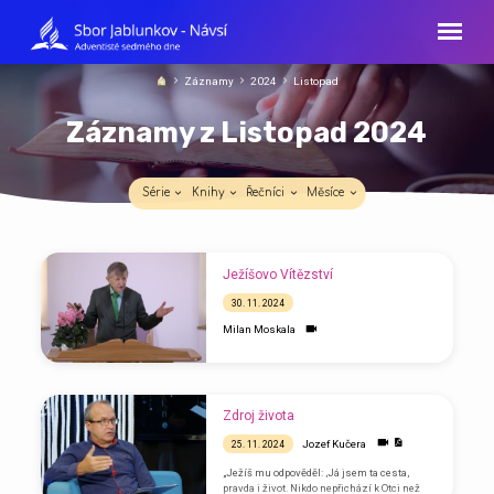
Záznamy
2024
Listopad
Záznamy z Listopad 2024
Série
Knihy
Řečníci
Měsíce
Záznamy
Ježíšovo Vítězství
z
30. 11. 2024
Listopad
Milan Moskala
2024
Zdroj života
Jozef Kučera
25. 11. 2024
„Ježíš mu odpověděl: ‚Já jsem ta cesta,
pravda i život. Nikdo nepřichází k Otci než