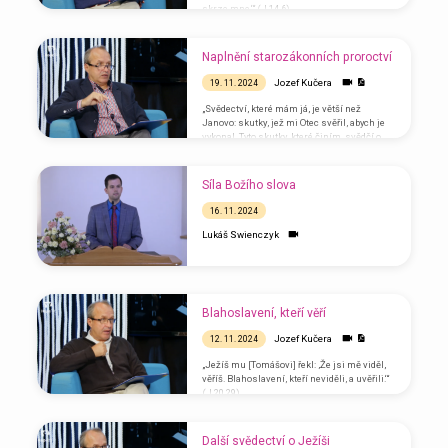
skrze mne.‘“ (J 14,6)
Naplnění starozákonních proroctví
Jozef Kučera
19. 11. 2024
„Svědectví, které mám já, je větší než
Janovo: skutky, jež mi Otec svěřil, abych je
vykonal. Tyto skutky, které činím, svědčí o
tom, že mě Otec poslal.“ (J 5,36)
Síla Božího slova
16. 11. 2024
Lukáš Swienczyk
Blahoslavení, kteří věří
Jozef Kučera
12. 11. 2024
„Ježíš mu [Tomášovi] řekl: ‚Že jsi mě viděl,
věříš. Blahoslavení, kteří neviděli, a uvěřili.‘“
(J 20,29)
Další svědectví o Ježíši