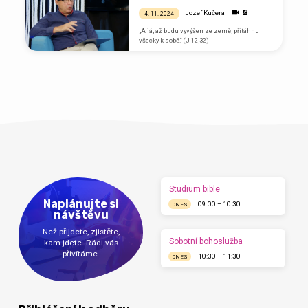
Jozef Kučera
4. 11. 2024
„A já, až budu vyvýšen ze země, přitáhnu
všecky k sobě.“ (J 12,32)
Studium bible
Naplánujte si
09:00 – 10:30
DNES
návštěvu
Než přijdete, zjistěte,
Sobotní bohoslužba
kam jdete. Rádi vás
přivítáme.
10:30 – 11:30
DNES