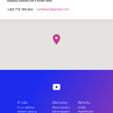
Každou sobotu od 9 hodin ráno
casdnavsi​@gmail.com
+420 775 789 004
O nás
Záznamy
Aktivity
V co věříme
Téma kázání
ADRA
Vedení sboru
Série kázání
Pathfinder