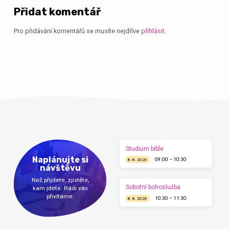
Přidat komentář
Pro přidávání komentářů se musíte nejdříve
přihlásit
.
Studium bible
Naplánujte si
09:00 – 10:30
8. 8. 2026
návštěvu
Než přijdete, zjistěte,
Sobotní bohoslužba
kam jdete. Rádi vás
přivítáme.
10:30 – 11:30
8. 8. 2026