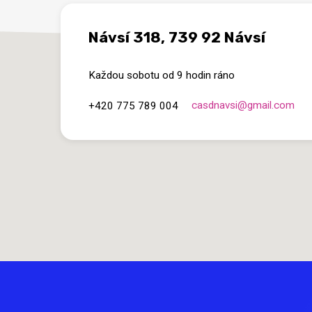
Návsí 318, 739 92 Návsí
Každou sobotu od 9 hodin ráno
casdnavsi​@gmail.com
+420 775 789 004