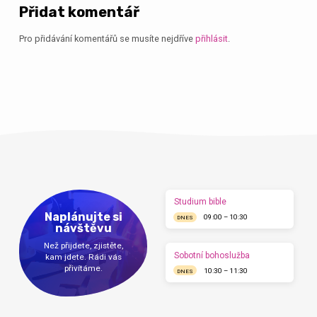
Přidat komentář
Pro přidávání komentářů se musíte nejdříve
přihlásit
.
Studium bible
Naplánujte si
09:00 – 10:30
DNES
návštěvu
Než přijdete, zjistěte,
Sobotní bohoslužba
kam jdete. Rádi vás
přivítáme.
10:30 – 11:30
DNES