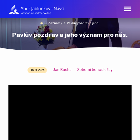
Záznamy
Pavlův pozdrav a jeho…
Pavlův pozdrav a jeho význam pro nás.
Jan Bucha
Sobotní bohoslužby
16. 8. 2025
Pavlův
pozdrav
a
jeho
význam
pro
nás.