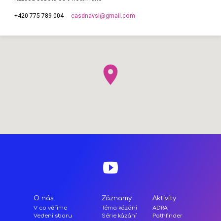
casdnavsi​@gmail.com
+420 775 789 004
O nás
Záznamy
Aktivity
V co věříme
Téma kázání
ADRA
Vedení sboru
Série kázání
Pathfinder