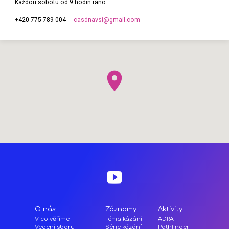
Každou sobotu od 9 hodin ráno
casdnavsi​@gmail.com
+420 775 789 004
O nás
Záznamy
Aktivity
V co věříme
Téma kázání
ADRA
Vedení sboru
Série kázání
Pathfinder