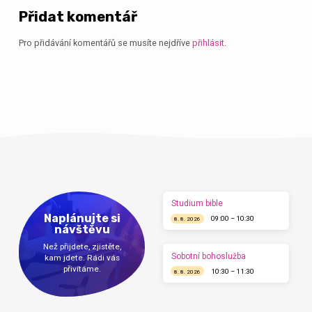
Přidat komentář
Pro přidávání komentářů se musíte nejdříve
přihlásit
.
Studium bible
Naplánujte si
09:00 – 10:30
8. 8. 2026
návštěvu
Než přijdete, zjistěte,
Sobotní bohoslužba
kam jdete. Rádi vás
přivítáme.
10:30 – 11:30
8. 8. 2026